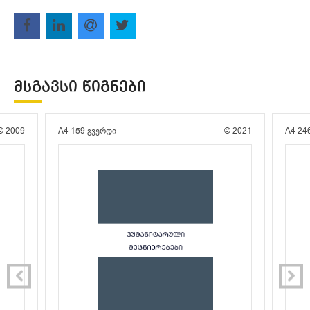
ᲛᲡᲒᲐᲕᲡᲘ ᲬᲘᲒᲜᲔᲑᲘ
© 2009
A4
159 გვერდი
© 2021
A4
24