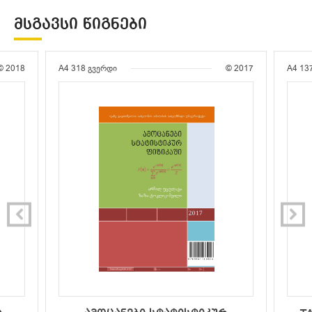
ᲛᲡᲒᲐᲕᲡᲘ ᲬᲘᲒᲜᲔᲑᲘ
© 2018
A4
318 გვერდი
© 2017
A4
13