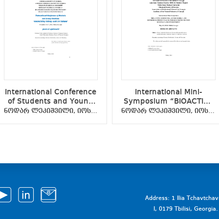
International Conference
International Mini-
of Students and Young
Symposium “BIOACTIVE
Scientists "CHEMISTRY
COMPOUNDS,
ნოდარ ლეკიშვილი, იოსებ ჩიკვაიძე
ნოდარ ლეკიშვილი, იოსებ ჩიკვაიძე
TODAY AND IN FUTURE"
ANTIMICROBIAL AND
BIOMEDICAL PRODUCTS
& MATERIALS FOR
PROTECTION OF HUMAN
AND ENVIRONMENT”,
May 4-5, 2018, Tbilisi,
Georgia
Address: 1 Ilia Tchavtcha
I, 0179 Tbilisi, Georgi