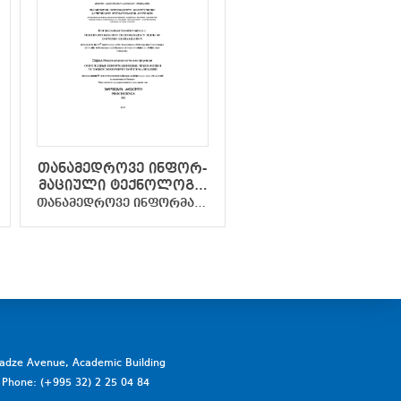
თა­ნა­მედ­რო­ვე ინ­ფორ­
არჩილ ჯორჯაძი
მა­ცი­უ­ლი ტექ­ნო­ლო­გი­
გარდაცვალების 1
ე­ბი ეკო­ნო­მი­კუ­რი
წლისთავისადმი
თა­ნა­მედ­რო­ვე ინ­ფორ­მა­ცი­უ­ლი ტექ­ნო­ლო­გი­ე­ბი ეკო­ნო­მი­კუ­რი გლო­ბა­ლი­ზა­ცი­ის პი­რო­ბებ­ში
გლო­ბა­ლი­ზა­ცი­ის პი­
მიძღვნილი
რო­ბებ­ში
სტუდენტური
სამეცნიერო
კონფერენცია
vadze Avenue, Academic Building
a. Phone: (+995 32) 2 25 04 84