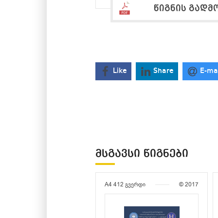
წიგნის გადმ
Like
Share
E-ma
ᲛᲡᲒᲐᲕᲡᲘ ᲬᲘᲒᲜᲔᲑᲘ
A4
412 გვერდი
© 2017