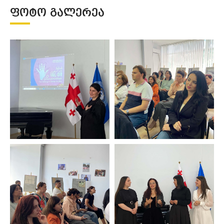
ᲤᲝᲢᲝ ᲒᲐᲚᲔᲠᲔᲐ