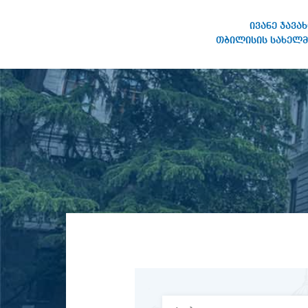
ივანე ჯავა
თბილისის სახელმ
ივანე ჯავახიშვილის
სახელობის თბილისის
სახელმწიფო უნივერსიტეტი