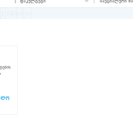
დების
ა
ს
ებლო