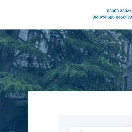
ივანე ჯავა
თბილისის სახელმ
ივანე ჯავახიშვილის
სახელობის თბილისის
სახელმწიფო უნივერსიტეტი