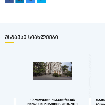
ᲛᲡᲒᲐᲕᲡᲘ ᲡᲘᲐᲮᲚᲔᲔᲑᲘ
ᲘᲣᲠᲘᲓᲘᲣᲚᲘ ᲤᲐᲙᲣᲚᲢᲔᲢᲘᲡ
ᲖᲐᲐᲠ
ᲡᲢᲣᲓᲔᲜᲢᲔᲑᲘᲡᲐᲗᲕᲘᲡ 2018-2019
(ᲒᲔᲠ