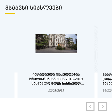
ᲛᲡᲒᲐᲕᲡᲘ ᲡᲘᲐᲮᲚᲔᲔᲑᲘ
ᲘᲣᲠᲘᲓᲘᲣᲚᲘ ᲤᲐᲙᲣᲚᲢᲔᲢᲘᲡ
ᲖᲐᲐᲠ
ᲡᲢᲣᲓᲔᲜᲢᲔᲑᲘᲡᲐᲗᲕᲘᲡ 2018-2019
(ᲒᲔᲠ
ᲡᲐᲡᲬᲐᲕᲚᲝ ᲬᲚᲘᲡ ᲡᲐᲡᲬᲐᲕᲚᲝ
ᲑᲐᲙᲐ
ᲞᲠᲝᲪᲔᲡᲘᲡ ᲕᲐᲓᲔᲑᲘ
ᲓᲐ Დ
12/03/2019
16/12
ᲡᲢᲣᲓ