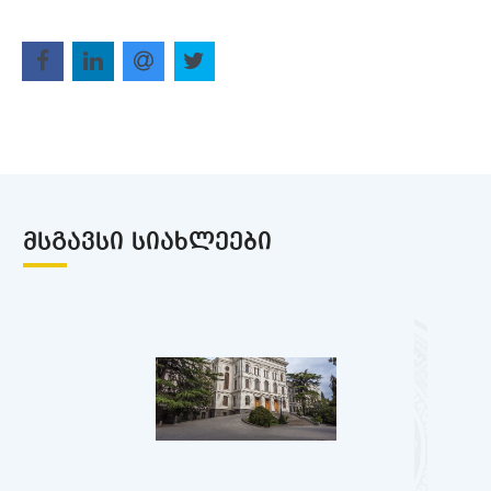
ᲛᲡᲒᲐᲕᲡᲘ ᲡᲘᲐᲮᲚᲔᲔᲑᲘ