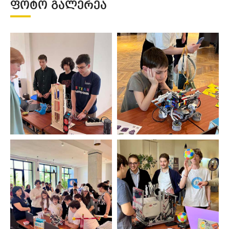
ᲤᲝᲢᲝ ᲒᲐᲚᲔᲠᲔᲐ