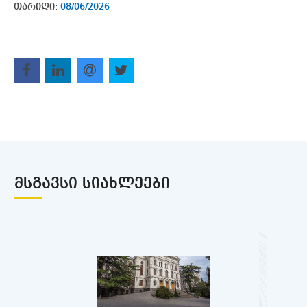
თარიღი:
08/06/2026
ᲛᲡᲒᲐᲕᲡᲘ ᲡᲘᲐᲮᲚᲔᲔᲑᲘ