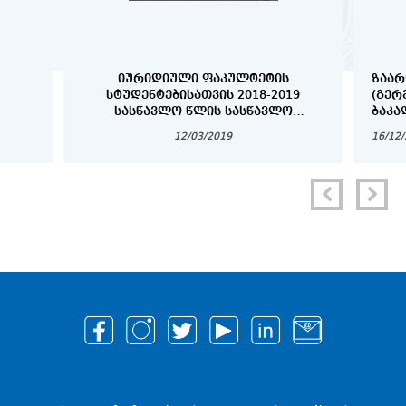
ᲘᲣᲠᲘᲓᲘᲣᲚᲘ ᲤᲐᲙᲣᲚᲢᲔᲢᲘᲡ
ᲖᲐᲐᲠ
ᲡᲢᲣᲓᲔᲜᲢᲔᲑᲘᲡᲐᲗᲕᲘᲡ 2018-2019
(ᲒᲔᲠ
ᲡᲐᲡᲬᲐᲕᲚᲝ ᲬᲚᲘᲡ ᲡᲐᲡᲬᲐᲕᲚᲝ
ᲑᲐᲙᲐ
ᲞᲠᲝᲪᲔᲡᲘᲡ ᲕᲐᲓᲔᲑᲘ
ᲓᲐ Დ
12/03/2019
16/12
ᲡᲢᲣᲓ