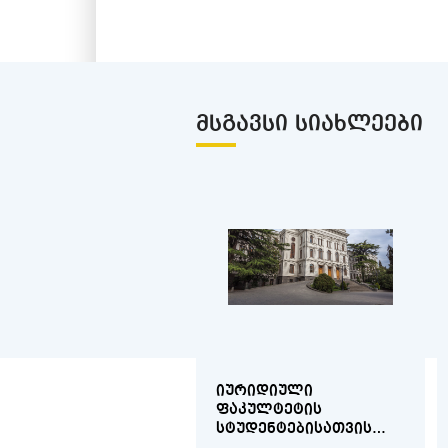
ᲛᲡᲒᲐᲕᲡᲘ ᲡᲘᲐᲮᲚᲔᲔᲑᲘ
ᲘᲣᲠᲘᲓᲘᲣᲚᲘ
ᲤᲐᲙᲣᲚᲢᲔᲢᲘᲡ
ᲡᲢᲣᲓᲔᲜᲢᲔᲑᲘᲡᲐᲗᲕᲘᲡ
2018-2019 ᲡᲐᲡᲬᲐᲕᲚᲝ