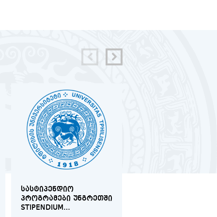
ᲡᲐᲡᲢᲘᲞᲔᲜᲓᲘᲝ
ᲘᲛᲘᲢᲘᲠᲔᲑᲣᲚᲘ
ᲞᲠᲝᲒᲠᲐᲛᲔᲑᲘ ᲣᲜᲒᲠᲔᲗᲨᲘ
ᲡᲐᲡᲐᲛᲐᲠᲗᲚᲝ ᲞᲠᲝᲪ
STIPENDIUM
ᲚᲢᲝᲚᲕᲘᲚᲗᲐ
HUNGARICUM
ᲡᲐᲔᲠᲗᲐᲨᲝᲠᲘᲡᲝ