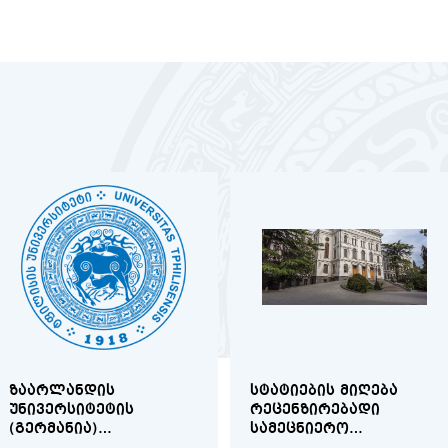
ᲖᲐᲐᲠᲚᲐᲜᲓᲘᲡ
ᲡᲢᲐᲢᲘᲔᲑᲘᲡ ᲛᲘᲦᲔᲑᲐ
ᲣᲜᲘᲕᲔᲠᲡᲘᲢᲔᲢᲘᲡ
ᲠᲔᲪᲔᲜᲖᲘᲠᲔᲑᲐᲓᲘ
(ᲒᲔᲠᲛᲐᲜᲘᲐ)
ᲡᲐᲛᲔᲪᲜᲘᲔᲠᲝ
ᲡᲢᲘᲞᲔᲜᲓᲘᲔᲑᲘ ᲗᲡᲣ
ᲟᲣᲠᲜᲐᲚᲘᲡᲐᲗᲕᲘᲡ