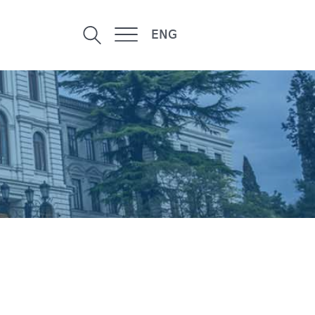
ENG
!