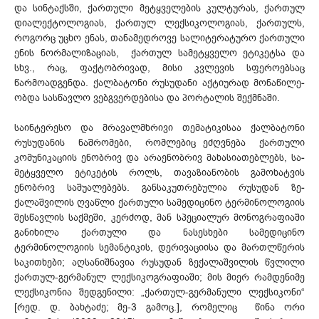
და სინ­ტაქსში, ქარ­თული მეტყველების კულტურას, ქარ­თულ
დიალექ­ტოლოგიას, ქარ­თულ ლექსიკოლოგიას, ქართულს,
როგორც უცხო ენას, თა­ნა­მედ­როვე სალიტე­რა­ტუ­რო ქართული
ენის ნორმა­ლი­ზა­ციას, ქართულ სამეტყველო ეტიკეტსა და
სხვ., რაც, ფაქტობრივად, მისი კვლევის სფეროებსაც
წარმოადგენდა. ქალბატონი რუსუდანი აქტიურად მონაწი­ლე­
ობდა სასწავლო ვებ­გვერ­დებისა და პორტალის შექმნაში.
საინტერესო და მრავალმხრივი თემატიკისაა ქალბატონი
რუსუდანის ნაშრომები, რომ­­ლე­­ბიც ეძღვნება ქართული
კომუნიკაციის ენობრივ და არაენობრივ მახასიათებლებს, სა­
მეტ­­ყველო ეტიკეტის როლს, თავაზიანობის გამოხატვის
ენობრივ საშუალებებს. გან­საკუთ­რე­ბუ­ლია რუ­სუდან ზე­
ქალაშვილის ღვაწლი ქართული სამედიცინო ტერ­მი­ნო­ლო­გიის
შესწავლის საქმეში, კერძოდ, მან სპეციალურ მონოგრაფიაში
განიხილა ქართული და ნასესხები სამე­დიცინო
ტერმინოლოგიის სემანტიკის, დერივაციისა და მართლწერის
სა­კითხები; აღსანიშ­ნა­ვია რუსუდან ზექალაშვილის წვლილი
ქართულ-გერმანულ ლექსიკოგრაფიაში; მის მიერ რამდენიმე
ლექ­სიკონია შედგენილი: „ქართულ-გერმანული ლექსიკონი“
[რედ. დ. ბახტაძე; მე-3 გამოც.], რო­მელიც წინა ორი