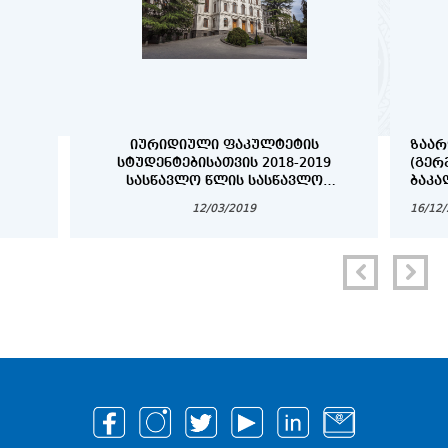
ᲘᲣᲠᲘᲓᲘᲣᲚᲘ ᲤᲐᲙᲣᲚᲢᲔᲢᲘᲡ
ᲖᲐᲐᲠ
ᲡᲢᲣᲓᲔᲜᲢᲔᲑᲘᲡᲐᲗᲕᲘᲡ 2018-2019
(ᲒᲔᲠ
ᲡᲐᲡᲬᲐᲕᲚᲝ ᲬᲚᲘᲡ ᲡᲐᲡᲬᲐᲕᲚᲝ
ᲑᲐᲙᲐ
ᲞᲠᲝᲪᲔᲡᲘᲡ ᲕᲐᲓᲔᲑᲘ
ᲓᲐ Დ
12/03/2019
16/12
ᲡᲢᲣᲓ