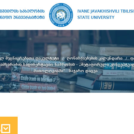
IVANE JAVAKHISHVILI TBILISI
ხიშვილის სახელობის
STATE UNIVERSITY
წიფო უნივერსიტეტი
ულ მეცნიერებათა ფაკულტეტი
ღონისძიებების კალენდარი
ფ
ამხარაძის სადისერტაციო ნაშრომის - „მეტაფორული კონცეპტუა
მითოლოგიაში“ საჯარო დაცვა
ბ