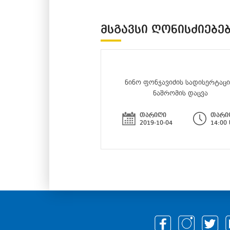
ᲛᲡᲒᲐᲕᲡᲘ ᲦᲝᲜᲘᲡᲫᲘᲔᲑᲔ
ნინო ფონჯავიძის სადისერტაც
ნაშრომის დაცვა
თარიღი
თარი
2019-10-04
14:00