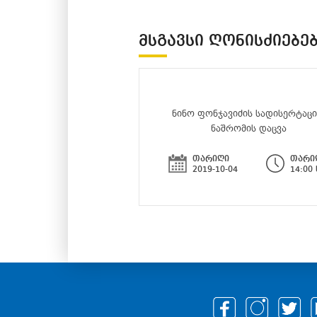
ᲛᲡᲒᲐᲕᲡᲘ ᲦᲝᲜᲘᲡᲫᲘᲔᲑᲔ
ნინო ფონჯავიძის სადისერტაც
ნაშრომის დაცვა
თარიღი
თარი
2019-10-04
14:00