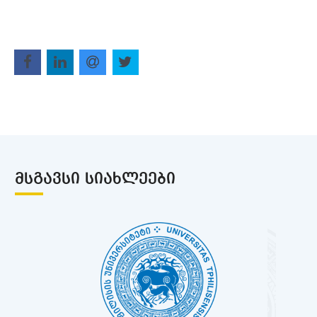
ᲛᲡᲒᲐᲕᲡᲘ ᲡᲘᲐᲮᲚᲔᲔᲑᲘ