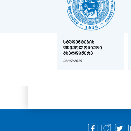
ᲡᲢᲣᲓᲔᲜᲢᲔᲑᲘᲡ
ᲤᲡᲘᲥᲝᲚᲝᲒᲘᲣᲠᲘ
ᲛᲮᲐᲠᲓᲐᲭᲔᲠᲐ
08/07/2019