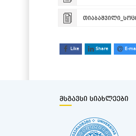
თიაბაშვილი_სოცი
Like
Share
E-ma
ᲛᲡᲒᲐᲕᲡᲘ ᲡᲘᲐᲮᲚᲔᲔᲑᲘ