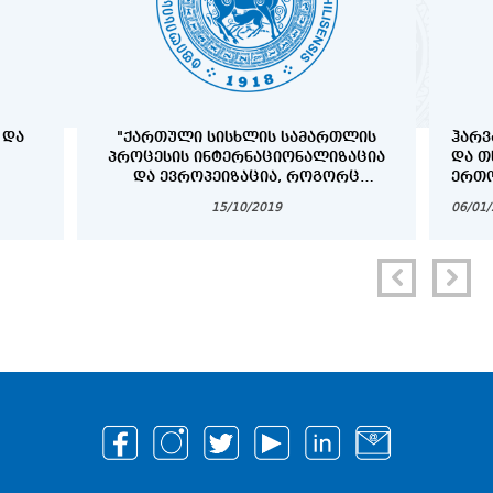
 ᲓᲐ
"ᲥᲐᲠᲗᲣᲚᲘ ᲡᲘᲡᲮᲚᲘᲡ ᲡᲐᲛᲐᲠᲗᲚᲘᲡ
ᲰᲐᲠᲕ
ᲞᲠᲝᲪᲔᲡᲘᲡ ᲘᲜᲢᲔᲠᲜᲐᲪᲘᲝᲜᲐᲚᲘᲖᲐᲪᲘᲐ
ᲓᲐ Თ
ᲓᲐ ᲔᲕᲠᲝᲞᲔᲘᲖᲐᲪᲘᲐ, ᲠᲝᲒᲝᲠᲪ
ᲔᲠᲗᲝ
ᲞᲠᲝᲑᲚᲔᲛᲐ ᲓᲐ ᲐᲛᲝᲪᲐᲜᲐ"
ᲞᲠᲝᲒ
15/10/2019
06/01
COPY