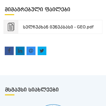
ᲛᲘᲛᲐᲒᲠᲔᲑᲣᲚᲘ ᲤᲐᲘᲚᲔᲑᲘ
სელჩუკხან იუნეკბასი - GEO.pdf
ᲛᲡᲒᲐᲕᲡᲘ ᲡᲘᲐᲮᲚᲔᲔᲑᲘ