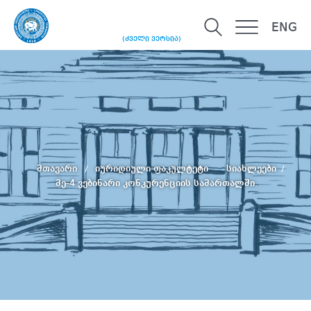
ENG
(ძველი ვერსია)
მთავარი
იურიდიული ფაკულტეტი
სიახლეები
მე-4 ვებინარი კონკურენციის სამართალში.