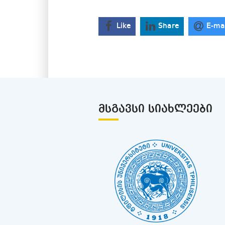
Like
Share
E-ma
ᲛᲡᲒᲐᲕᲡᲘ ᲡᲘᲐᲮᲚᲔᲔᲑᲘ