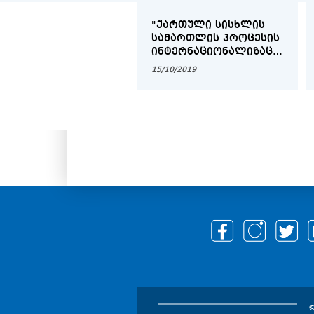
"ᲥᲐᲠᲗᲣᲚᲘ ᲡᲘᲡᲮᲚᲘᲡ
ᲡᲐᲛᲐᲠᲗᲚᲘᲡ ᲞᲠᲝᲪᲔᲡᲘᲡ
ᲘᲜᲢᲔᲠᲜᲐᲪᲘᲝᲜᲐᲚᲘᲖᲐᲪᲘᲐ
ᲓᲐ ᲔᲕᲠᲝᲞᲔᲘᲖᲐᲪᲘᲐ,
15/10/2019
ᲠᲝᲒᲝᲠᲪ ᲞᲠᲝᲑᲚᲔᲛᲐ
ᲓᲐ ᲐᲛᲝᲪᲐᲜᲐ"
©