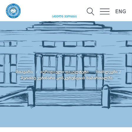
ENG
(ძველი ვერსია)
მთავარი
იურიდიული ფაკულტეტი
სიახლეები
მეოთხე ვებინარი კონკურენციის სამართალში