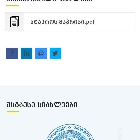
სტავროს მაკრისი.pdf
ᲛᲡᲒᲐᲕᲡᲘ ᲡᲘᲐᲮᲚᲔᲔᲑᲘ