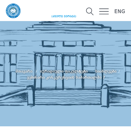
ENG
(ძველი ვერსია)
მთავარი
იურიდიული ფაკულტეტი
სიახლეები
ვებინარი კონკურენციის სამართალში 7