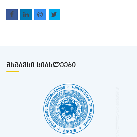
ᲛᲡᲒᲐᲕᲡᲘ ᲡᲘᲐᲮᲚᲔᲔᲑᲘ