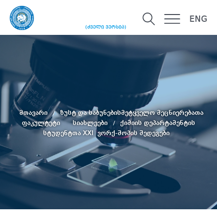
ENG
(ძველი ვერსია)
მთავარი
ზუსტ და საბუნებისმეტყველო მეცნიერებათა
ფაკულტეტი
სიახლეები
ქიმიის დეპარტამენტის
სტუდენტთა XXI ვორქ-შოპის შედეგები