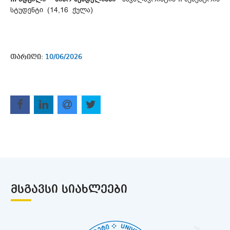
სტუდენტი (14,16 ქულა)
თარიღი:
10/06/2026
ᲛᲡᲒᲐᲕᲡᲘ ᲡᲘᲐᲮᲚᲔᲔᲑᲘ