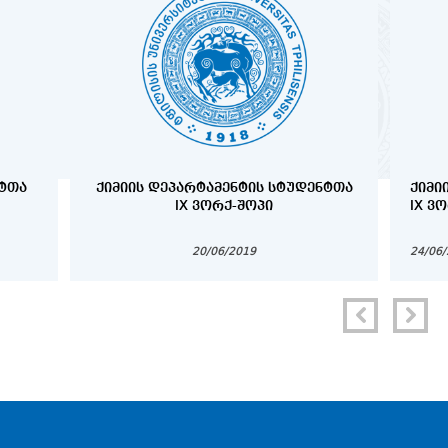
ᲜᲢᲗᲐ
ᲥᲘᲛᲘᲘᲡ ᲓᲔᲞᲐᲠᲢᲐᲛᲔᲜᲢᲘᲡ ᲡᲢᲣᲓᲔᲜᲢᲗᲐ
ᲥᲘᲛᲘ
IX ᲕᲝᲠᲥ-ᲨᲝᲞᲘ
IX Ვ
20/06/2019
24/06