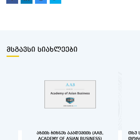
ᲛᲡᲒᲐᲕᲡᲘ ᲡᲘᲐᲮᲚᲔᲔᲑᲘ
ᲐᲖᲘᲘᲡ ᲑᲘᲖᲜᲔᲡ ᲐᲙᲐᲓᲔᲛᲘᲘᲡ (AAB,
ᲗᲡᲣ 
ACADEMY OF ASIAN BUSINESS)
ᲗᲝᲠᲜ