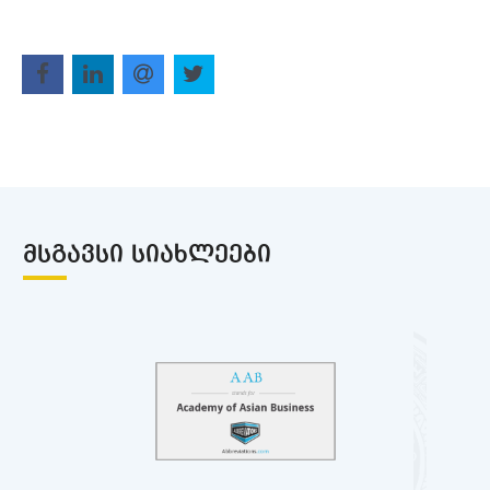
ᲛᲡᲒᲐᲕᲡᲘ ᲡᲘᲐᲮᲚᲔᲔᲑᲘ