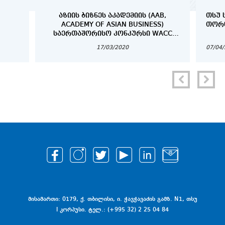
ᲐᲖᲘᲘᲡ ᲑᲘᲖᲜᲔᲡ ᲐᲙᲐᲓᲔᲛᲘᲘᲡ (AAB,
ᲗᲡᲣ 
ACADEMY OF ASIAN BUSINESS)
ᲗᲝᲠᲜ
ᲡᲐᲔᲠᲗᲐᲨᲝᲠᲘᲡᲝ ᲙᲝᲜᲙᲣᲠᲡᲘ WACC
2020 (WORLD ASIAN BUSINESS CASE
17/03/2020
07/04
COMPETITION)
მისამართი: 0179, ქ. თბილისი, ი. ჭავჭავაძის გამზ. N1, თსუ
I კორპუსი. ტელ.: (+995 32) 2 25 04 84