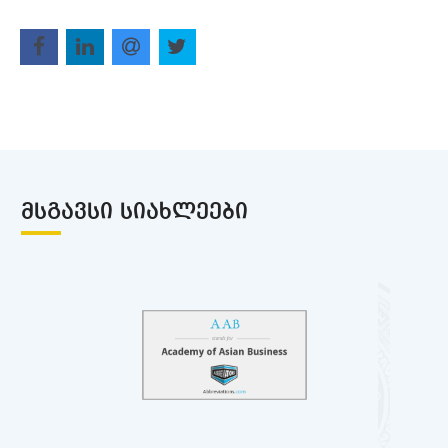
ᲛᲡᲒᲐᲕᲡᲘ ᲡᲘᲐᲮᲚᲔᲔᲑᲘ