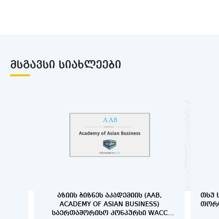
ᲛᲡᲒᲐᲕᲡᲘ ᲡᲘᲐᲮᲚᲔᲔᲑᲘ
ᲐᲖᲘᲘᲡ ᲑᲘᲖᲜᲔᲡ ᲐᲙᲐᲓᲔᲛᲘᲘᲡ (AAB,
ᲗᲡᲣ 
ACADEMY OF ASIAN BUSINESS)
ᲗᲝᲠᲜ
ᲡᲐᲔᲠᲗᲐᲨᲝᲠᲘᲡᲝ ᲙᲝᲜᲙᲣᲠᲡᲘ WACC