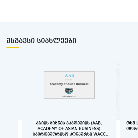
ᲛᲡᲒᲐᲕᲡᲘ ᲡᲘᲐᲮᲚᲔᲔᲑᲘ
ᲐᲖᲘᲘᲡ ᲑᲘᲖᲜᲔᲡ ᲐᲙᲐᲓᲔᲛᲘᲘᲡ (AAB,
ᲗᲡᲣ 
ACADEMY OF ASIAN BUSINESS)
ᲗᲝᲠᲜ
ᲡᲐᲔᲠᲗᲐᲨᲝᲠᲘᲡᲝ ᲙᲝᲜᲙᲣᲠᲡᲘ WACC