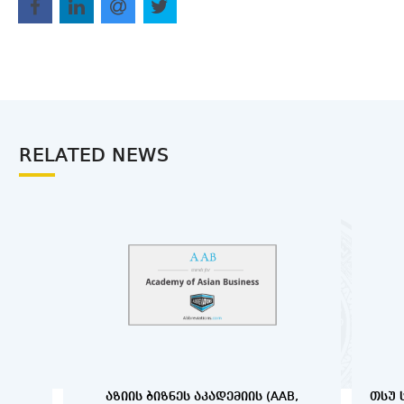
RELATED NEWS
ᲐᲖᲘᲘᲡ ᲑᲘᲖᲜᲔᲡ ᲐᲙᲐᲓᲔᲛᲘᲘᲡ (AAB,
ᲗᲡᲣ 