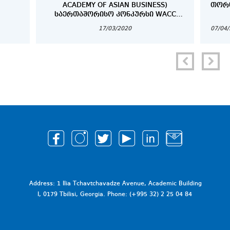
ACADEMY OF ASIAN BUSINESS)
ᲗᲝᲠᲜ
ᲡᲐᲔᲠᲗᲐᲨᲝᲠᲘᲡᲝ ᲙᲝᲜᲙᲣᲠᲡᲘ WACC
2020 (WORLD ASIAN BUSINESS CASE
17/03/2020
07/04
COMPETITION)
Address: 1 Ilia Tchavtchavadze Avenue, Academic Building
I, 0179 Tbilisi, Georgia. Phone: (+995 32) 2 25 04 84